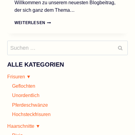
Willkommen zu unserem neuesten Blogbeitrag,
der sich ganz dem Thema…
45
WEITERLESEN
ELEGANTE
FRISUREN
FÜR
Suchen
HOCHZEITSGÄSTE:
nach:
STILVOLL
UND
FESTLICH
ALLE KATEGORIEN
Frisuren ▼
Geflochten
Unordentlich
Pferdeschwänze
Hochsteckfrisuren
Haarschnitte ▼