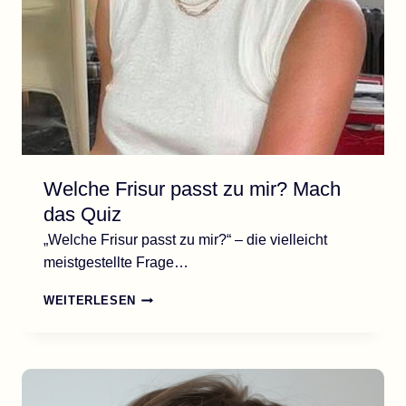
Welche Frisur passt zu mir? Mach
das Quiz
„Welche Frisur passt zu mir?“ – die vielleicht
meistgestellte Frage…
WELCHE
WEITERLESEN
FRISUR
PASST
ZU
MIR?
MACH
DAS