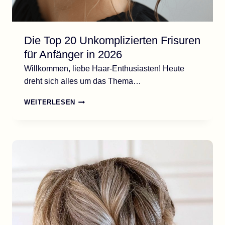
Die Top 20 Unkomplizierten Frisuren
für Anfänger in 2026
Willkommen, liebe Haar-Enthusiasten! Heute
dreht sich alles um das Thema…
DIE
WEITERLESEN
TOP
20
UNKOMPLIZIERTEN
FRISUREN
FÜR
ANFÄNGER
IN
2026