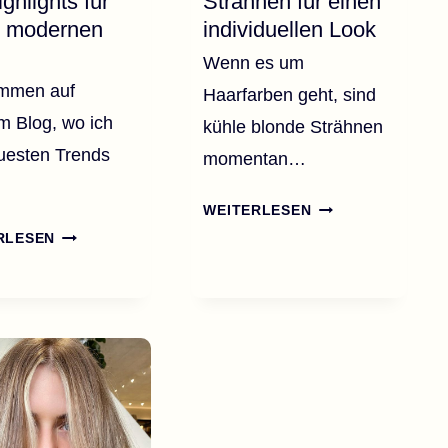
ighlights für
Strähnen für einen
n modernen
individuellen Look
Wenn es um
ommen auf
Haarfarben geht, sind
 Blog, wo ich
kühle blonde Strähnen
uesten Trends
momentan…
26
WEITERLESEN
KÜHLE
36
RLESEN
BLONDE
BRAUNE
STRÄHNEN
HAARE
FÜR
MIT
EINEN
HIGHLIGHTS
INDIVIDUELLEN
FÜR
LOOK
EINEN
MODERNEN
TWIST