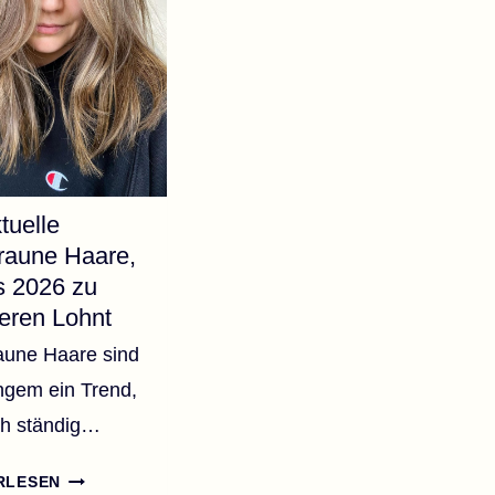
tuelle
raune Haare,
s 2026 zu
eren Lohnt
aune Haare sind
angem ein Trend,
ch ständig…
32
RLESEN