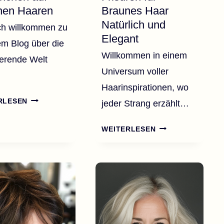
nen Haaren
Braunes Haar
Natürlich und
ch willkommen zu
Elegant
m Blog über die
Willkommen in einem
ierende Welt
Universum voller
Haarinspirationen, wo
60
RLESEN
jeder Strang erzählt…
ZEITLOSE
BLONDE
36
WEITERLESEN
STRÄHNCHEN
SCHICKE
AUF
FRISUREN
BRAUNEN
FÜR
HAAREN
BRAUNES
HAAR
NATÜRLICH
UND