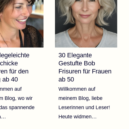
ELEGANT
legeleichte
30 Elegante
chicke
Gestufte Bob
ren für den
Frisuren für Frauen
g ab 40
ab 50
ommen auf
Willkommen auf
 Blog, wo wir
meinem Blog, liebe
 das spannende
Leserinnen und Leser!
a…
Heute widmen…