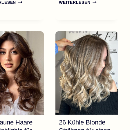
35
30
RLESEN
WEITERLESEN
PFLEGELEICHTE
ELEGANTE
UND
GESTUFTE
SCHICKE
BOB
FRISUREN
FRISUREN
FÜR
FÜR
DEN
FRAUEN
ALLTAG
AB
AB
50
40
raune Haare
26 Kühle Blonde