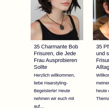
35 Charmante Bob
35 Pf
Frisuren, die Jede
und s
Frau Ausprobieren
Frisu
Sollte
Allta
Herzlich willkommen,
Willk
liebe Haarstyling-
meinem
Begeisterte! Heute
heute
nehmen wir euch mit
Them
auf…