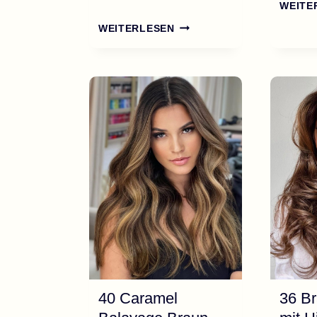
WEITE
35
WEITERLESEN
CHARMANTE
BOB
FRISUREN,
DIE
JEDE
FRAU
AUSPROBIEREN
SOLLTE
40 Caramel
36 B