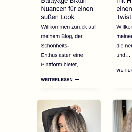
Balayage Braun
mit H
Nuancen für einen
eine
süßen Look
Twist
Willkommen zurück auf
Willk
meinem Blog, der
meinem
Schönheits-
die ne
Enthusiasten eine
und…
Plattform bietet,…
WEITE
40
WEITERLESEN
CARAMEL
BALAYAGE
BRAUN
NUANCEN
FÜR
EINEN
SÜSSEN L