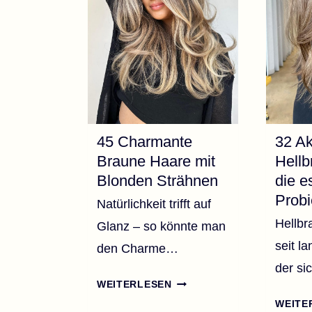
OOK
45 Charmante
32 Ak
Braune Haare mit
Hellb
Blonden Strähnen
die e
Probi
Natürlichkeit trifft auf
Hellbr
Glanz – so könnte man
seit l
den Charme…
der si
45
WEITERLESEN
CHARMANTE
WEITE