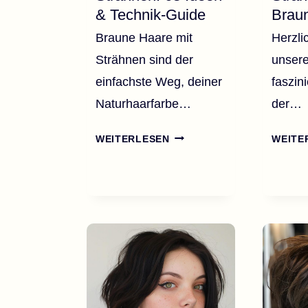
& Technik-Guide
Brau
Braune Haare mit
Herzli
Strähnen sind der
unsere
einfachste Weg, deiner
faszin
Naturhaarfarbe…
der…
BRAUNE
WEITERLESEN
WEITE
HAARE
MIT
STRÄHNEN:
63
IDEEN
&
TECHNIK-
GUIDE