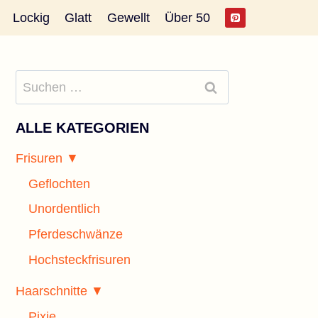
Lockig
Glatt
Gewellt
Über 50
Suchen
nach:
ALLE KATEGORIEN
Frisuren ▼
Geflochten
Unordentlich
Pferdeschwänze
Hochsteckfrisuren
Haarschnitte ▼
Pixie