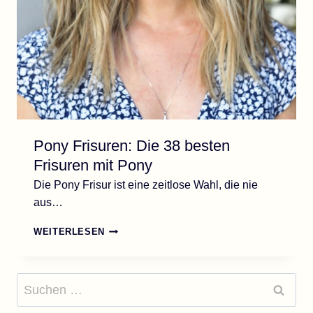
Pony Frisuren: Die 38 besten
Frisuren mit Pony
Die Pony Frisur ist eine zeitlose Wahl, die nie
aus…
PONY
WEITERLESEN
FRISUREN:
DIE
38
Suchen
BESTEN
nach:
FRISUREN
MIT