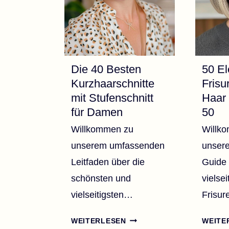
Die 40 Besten
50 E
Kurzhaarschnitte
Frisu
mit Stufenschnitt
Haar 
für Damen
50
Willkommen zu
Willk
unserem umfassenden
unser
Leitfaden über die
Guide 
schönsten und
vielse
vielseitigsten…
Frisur
DIE
WEITERLESEN
WEITE