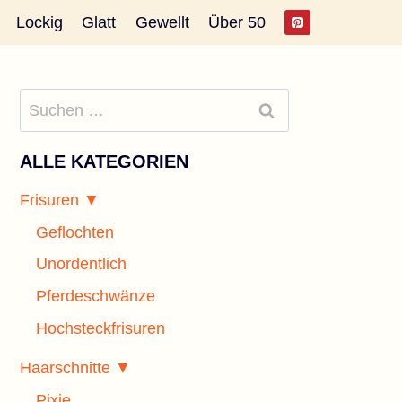
Lockig
Glatt
Gewellt
Über 50
Suchen
nach:
ALLE KATEGORIEN
Frisuren ▼
Geflochten
Unordentlich
Pferdeschwänze
Hochsteckfrisuren
Haarschnitte ▼
Pixie