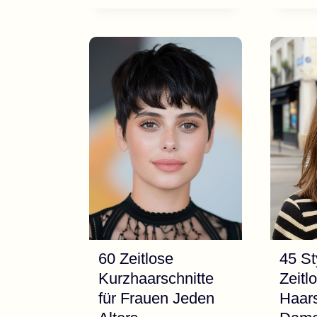
40
BESTEN
KURZHAARSCHNITTE
MIT
STUFENSCHNITT
FÜR
DAMEN
60 Zeitlose
45 St
Kurzhaarschnitte
Zeitl
für Frauen Jeden
Haars