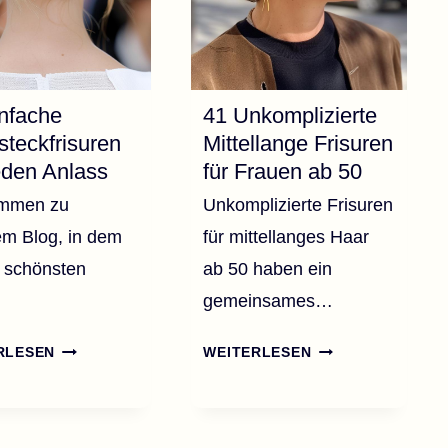
nfache
41 Unkomplizierte
teckfrisuren
Mittellange Frisuren
eden Anlass
für Frauen ab 50
ommen zu
Unkomplizierte Frisuren
m Blog, in dem
für mittellanges Haar
e schönsten
ab 50 haben ein
gemeinsames…
22
41
RLESEN
WEITERLESEN
EINFACHE
UNKOMPLIZIERTE
HOCHSTECKFRISUREN
MITTELLANGE
FÜR
FRISUREN
JEDEN
FÜR