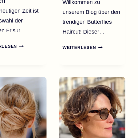
en
Willkommen zu
heutigen Zeit ist
unserem Blog über den
swahl der
trendigen Butterflies
gen Frisur…
Haircut! Dieser…
45
55
RLESEN
WEITERLESEN
STYLISCHE
BUTTERFLIES
UND
HAIRCUTS
ZEITLOSE
FÜR
MITTELLANGE
FRAUEN
HAARSCHNITTE
JEDEN
FÜR
ALTERS
DAMEN