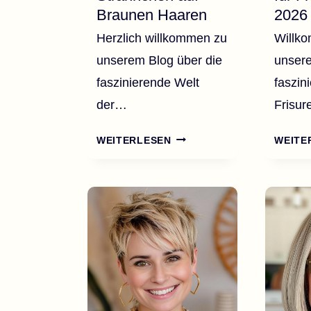
Braunen Haaren
2026
Herzlich willkommen zu
Willk
unserem Blog über die
unsere
faszinierende Welt
faszin
der…
Frisu
60
WEITERLESEN
WEITE
ZEITLOSE
BLONDE
STRÄHNCHEN
AUF
BRAUNEN
HAAREN