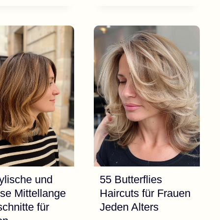
ELEGANTE
35
BOB
BESTEN
FRISUREN
HOCHSTECKFRIS
FÜR
FÜR
FEINES
HOCHZEITEN
HAAR
UND
FÜR
EVENTS
FRAUEN
AB
50
ylische und
55 Butterflies
ose Mittellange
Haircuts für Frauen
chnitte für
Jeden Alters