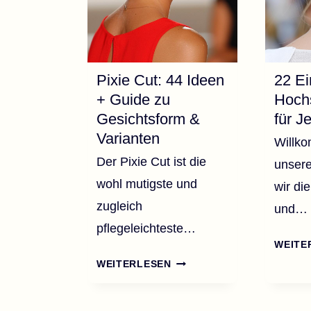
Pixie Cut: 44 Ideen
22 Ei
+ Guide zu
Hochs
Gesichtsform &
für J
Varianten
Willk
Der Pixie Cut ist die
unsere
wohl mutigste und
wir di
zugleich
und…
pflegeleichteste…
WEITE
PIXIE
WEITERLESEN
CUT:
44