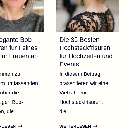
legante Bob
Die 35 Besten
ren für Feines
Hochsteckfrisuren
für Frauen ab
für Hochzeiten und
Events
ommen zu
In diesem Beitrag
em umfassenden
präsentieren wir eine
über die
Vielzahl von
itigen Bob-
Hochsteckfrisuren,
en, die…
die…
50
DIE
RLESEN
WEITERLESEN