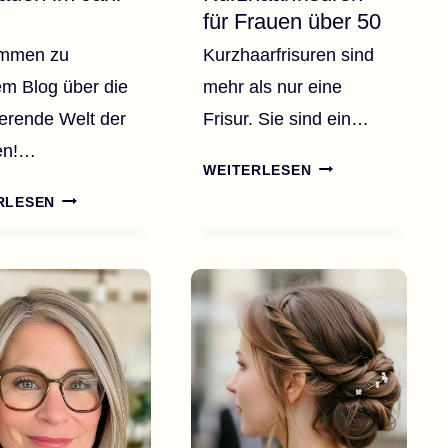
für Frauen über 50
ommen zu
Kurzhaarfrisuren sind
m Blog über die
mehr als nur eine
ierende Welt der
Frisur. Sie sind ein…
ren!…
STYLISCHE
WEITERLESEN
KURZHAARFRISU
55
RLESEN
FÜR
SCHÖNE
FRAUEN
FRISUREN
ÜBER
FÜR
50
FRAUEN
IM
JAHR
2026