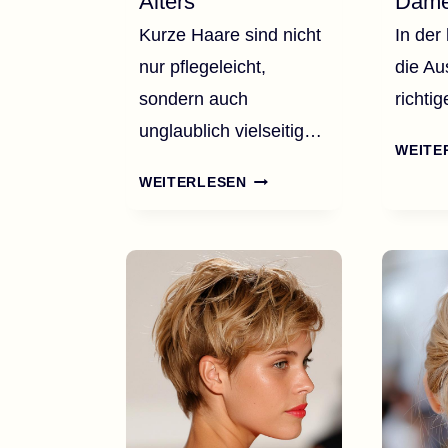
Alters
Dam
Kurze Haare sind nicht
In der 
nur pflegeleicht,
die Au
sondern auch
richti
unglaublich vielseitig…
WEITE
60
WEITERLESEN
ZEITLOSE
KURZHAARSCHNITTE
FÜR
FRAUEN
JEDEN
ALTERS