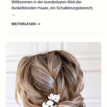
Willkommen in der wunderbaren Welt der
dunkelblonden Haare, ein Schattierungsbereich,
…
40
WEITERLESEN
INSPIRIERENDE
IDEEN
FÜR
DUNKELBLONDE
HAARE:
IHR
STILGUIDE