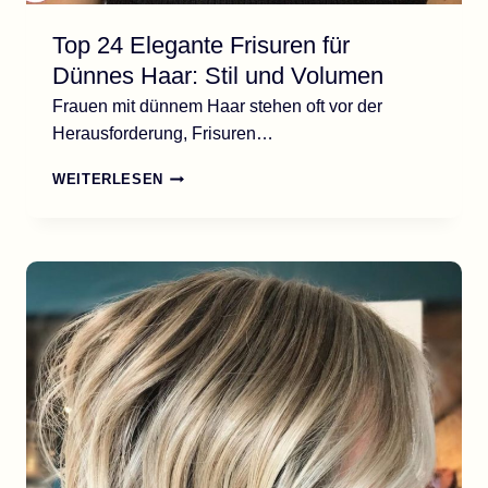
Top 24 Elegante Frisuren für
Dünnes Haar: Stil und Volumen
Frauen mit dünnem Haar stehen oft vor der
Herausforderung, Frisuren…
TOP
WEITERLESEN
24
ELEGANTE
FRISUREN
FÜR
DÜNNES
HAAR:
STIL
UND
VOLUMEN