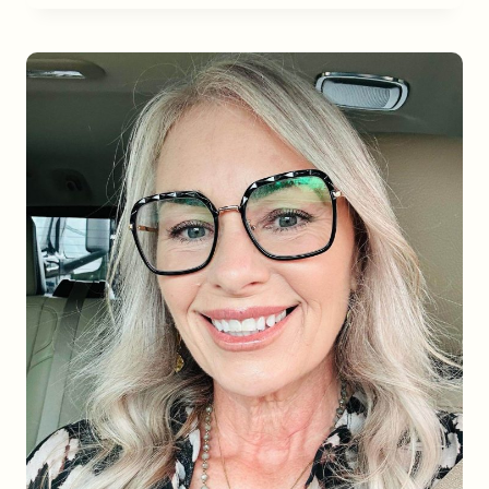
FRISUREN
FÜR
HOCHZEITSGÄSTE:
STILVOLL
UND
FESTLICH