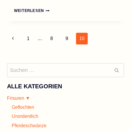
DIE
WEITERLESEN
35
BESTEN
KURZSTUFIGEN
BOB
Seitennavigation
Vorherige
1
…
8
9
10
FRISUREN
FÜR
Seite
DAS
JAHR
2026
Suchen
nach:
ALLE KATEGORIEN
Frisuren ▼
Geflochten
Unordentlich
Pferdeschwänze