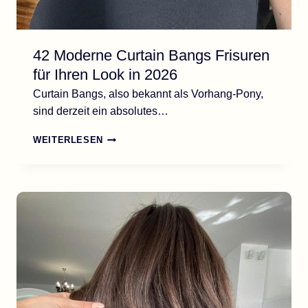
42 Moderne Curtain Bangs Frisuren
für Ihren Look in 2026
Curtain Bangs, also bekannt als Vorhang-Pony,
sind derzeit ein absolutes…
42
WEITERLESEN
MODERNE
CURTAIN
BANGS
FRISUREN
FÜR
IHREN
LOOK
IN
2026