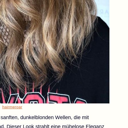
hairmeroar
 sanften, dunkelblonden Wellen, die mit
nd. Dieser Look strahlt eine mühelose Eleganz